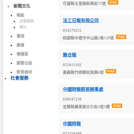
花蓮縣玉里鎮新興街72號
新聞文化
報紙
法工日報有限公司
派報服務
報社
034279251
電視
桃園縣中壢市中山路2巷120號
廣播
傳播業
聯合報
圖書出版
052611182
教育器材
嘉義縣竹崎鄉民族路6號
社會服務
中國時報群英辦事處
039547238
宜蘭縣羅東鎮文化街3號1樓
中國時報
072158498