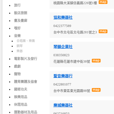
桃園縣大溪鎮信義路226號1樓
旅行
飯店旅館
協和樂器社
畫及畫廊
0422377589
嗜好
台中市北屯區北屯路281號之3
音樂
合唱團、樂團
鋼琴
琴韻企業社
樂器
038350823
電影製片及發行
花蓮縣花蓮市建中街38號
戲劇
寵物
聖音樂器行
體育團體及協會
0422801077
國術功夫
台中市東區東光園路98號
娛樂用品
休閒用品
樂城樂器社
運動器材及用品
062716853