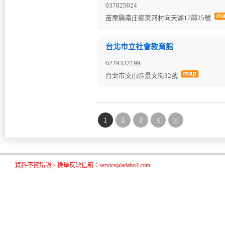
037825024
苗栗縣南庄鄉東河村向天湖17鄰25號
台北市立社會教育館
0229332199
台北市文山區景文街32號
1
2
3
4
>|
資料不實錯誤、檢舉反映信箱：service@adabo4.com