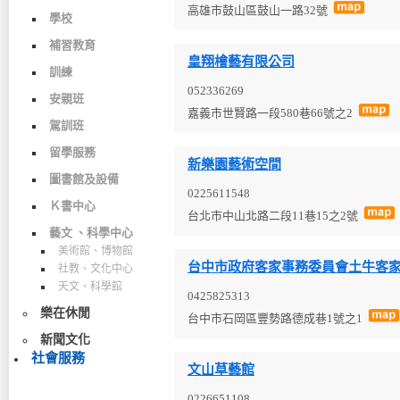
高雄市鼓山區鼓山一路32號
學校
補習教育
皇翔檜藝有限公司
訓練
052336269
安親班
嘉義市世賢路一段580巷66號之2
駕訓班
留學服務
新樂園藝術空間
圖書館及設備
0225611548
Ｋ書中心
台北市中山北路二段11巷15之2號
藝文 、科學中心
美術館、博物館
台中市政府客家事務委員會土牛客
社教、文化中心
天文、科學館
0425825313
館
樂在休閒
台中市石岡區豐勢路德成巷1號之1
新聞文化
社會服務
文山草藝館
0226651108